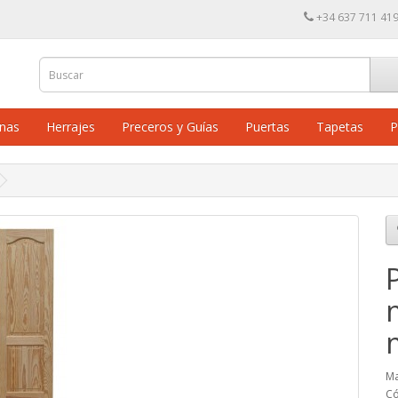
+34 637 711 41
inas
Herrajes
Preceros y Guías
Puertas
Tapetas
P
Ma
Có