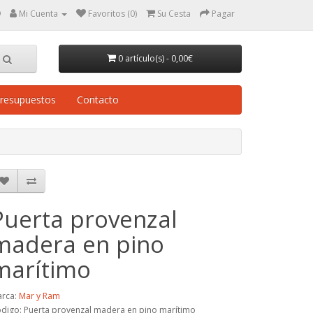
9
Mi Cuenta
Favoritos (0)
Su Cesta
Pagar
0 artículo(s) - 0,00€
resupuestos
Contacto
Puerta provenzal
madera en pino
marítimo
rca:
Mar y Ram
digo: Puerta provenzal madera en pino marítimo