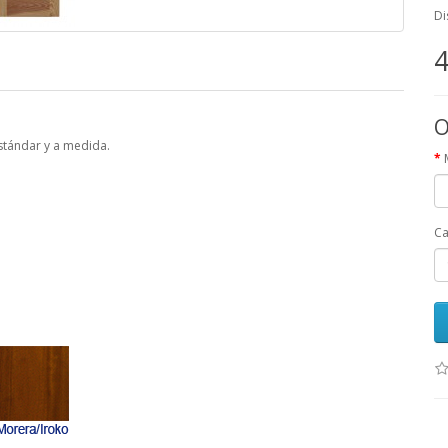
Di
4
O
stándar y a medida.
Ca