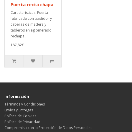
Puerta recta chapa
Características: Puerta
fabricada con bastidor y
caberas de madera y
tableros en aglomerado
rechapa..
187,82€
Información
Términos y Condiciones
Envíos y Entregas
Política de Cookies
Política de Privacidad
Compromiso con la Protección de Datos Personales